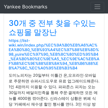
Yankee Bookmarks
30개 중 전부 찾을 수있는
쇼핑몰 말장난
https://list-
wiki.win/index.php/%EC%9A%B0%EB%A6%AC%
EA%B0%80_%EB%93%A4%EC%97%88%EB%8D%
98_yuire%EC%97%90_%EB%8C%80%ED%95%B4
_%EA%B0%80%EC%9E%A5_%EC%9E%AC%EB%A
F%B8%EC%9E%88%EB%8A%94_%EB%B6%88%E
B%A7%8C_%EC%A0%95%EB%B3%B4
도미노피자는 20일부터 이틀간 온,오프라인·모바일
로 주문하면 슈퍼시드도우로 유료 업그레이드해준다.
1인 4판까지 이용할 수 있다. 파파존스 피자는 오는
30일까지 배달의민족을 통해 주문·결제하면 모든 메
뉴를 4000원 깎아준다. 신라스테이 상황은 뷔페 식
당 ‘카페에서 재수생 할인 행사를 연다. 3인 이상 방