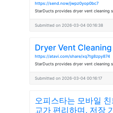
https://send.now/jwpz0yop0bc7
StarDucts provides dryer vent cleaning
Submitted on 2026-03-04 00:16:38
Dryer Vent Cleaning 
https://atavi.com/share/xq7tg8zpy874
StarDucts provides dryer vent cleaning
Submitted on 2026-03-04 00:16:17
오피스타는 모바일 친
교가 편리하며, 저장 