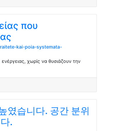
είας που
ιας
raitete-kai-poia-systemata-
ενέργειας, χωρίς να θυσιάζουν την
높였습니다. 공간 분위
다.