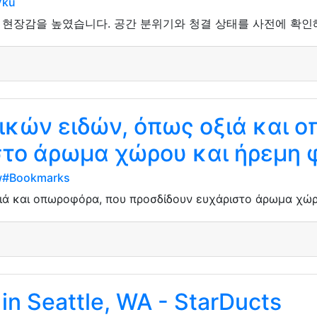
Vku
현장감을 높였습니다. 공간 분위기와 청결 상태를 사전에 확인
κών ειδών, όπως οξιά και 
στο άρωμα χώρου και ήρεμη 
rw#Bookmarks
ιά και οπωροφόρα, που προσδίδουν ευχάριστο άρωμα χώρ
in Seattle, WA - StarDucts