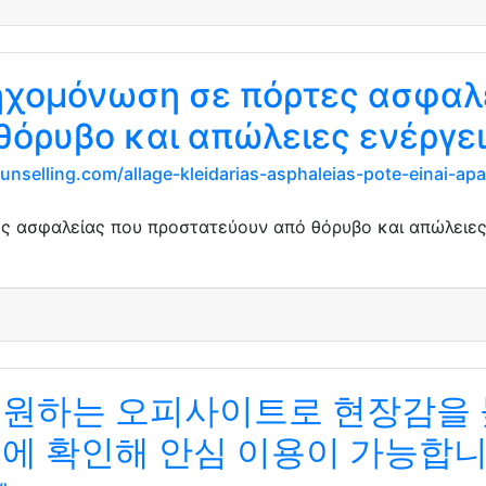
ηχομόνωση σε πόρτες ασφαλ
θόρυβο και απώλειες ενέργε
nselling.com/allage-kleidarias-asphaleias-pote-einai-apa
 ασφαλείας που προστατεύουν από θόρυβο και απώλειες 
지원하는 오피사이트로 현장감을 
전에 확인해 안심 이용이 가능합니