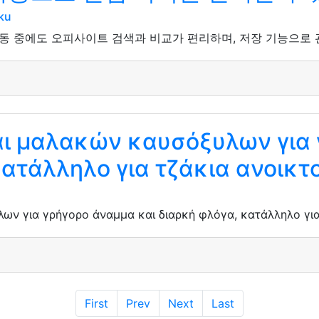
ku
 중에도 오피사이트 검색과 비교가 편리하며, 저장 기능으로 관
ι μαλακών καυσόξυλων για 
κατάλληλο για τζάκια ανοικτ
ν για γρήγορο άναμμα και διαρκή φλόγα, κατάλληλο για 
First
Prev
Next
Last