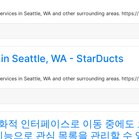
 services in Seattle, WA and other surrounding areas. htt
in Seattle, WA - StarDucts
 services in Seattle, WA and other surrounding areas. htt
화적 인터페이스로 이동 중에도
기능으로 관심 목록을 관리할 수 