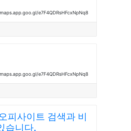
ps://maps.app.goo.gl/e7F4QDRsHFcxNpNq8
ps://maps.app.goo.gl/e7F4QDRsHFcxNpNq8
 오피사이트 검색과 비
있습니다.