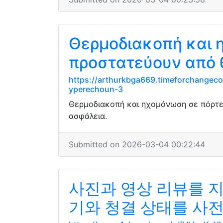
Θερμοδιακοπή και 
προστατεύουν από 
https://arthurkbga669.timeforchangecou
yperechoun-3
Θερμοδιακοπή και ηχομόνωση σε πόρτες
ασφάλεια.
Submitted on 2026-03-04 00:22:44
사진과 영상 리뷰를 
기와 청결 상태를 사