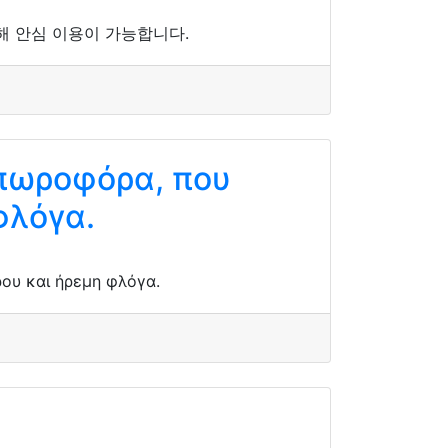
해 안심 이용이 가능합니다.
οπωροφόρα, που
φλόγα.
ου και ήρεμη φλόγα.