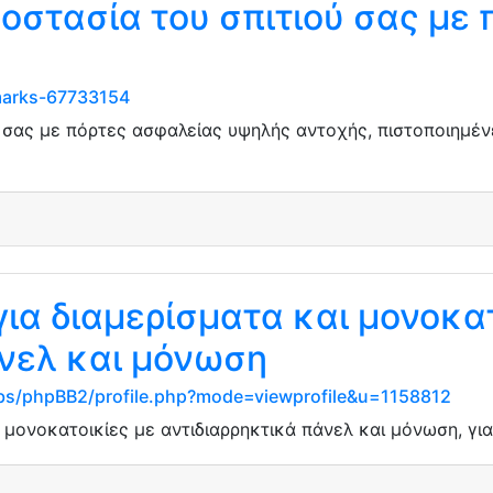
οστασία του σπιτιού σας με
kmarks-67733154
ύ σας με πόρτες ασφαλείας υψηλής αντοχής, πιστοποιημέν
ια διαμερίσματα και μονοκατ
άνελ και μόνωση
s/phpBB2/profile.php?mode=viewprofile&u=1158812
 μονοκατοικίες με αντιδιαρρηκτικά πάνελ και μόνωση, γι