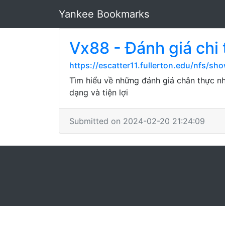
Yankee Bookmarks
Vx88 - Đánh giá chi 
https://escatter11.fullerton.edu/nfs/s
Tìm hiểu về những đánh giá chân thực nh
dạng và tiện lợi
Submitted on 2024-02-20 21:24:09