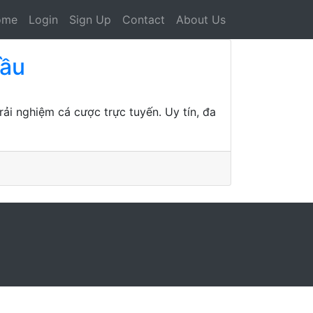
ome
Login
Sign Up
Contact
About Us
đầu
ải nghiệm cá cược trực tuyến. Uy tín, đa