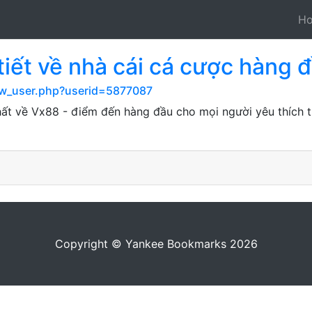
H
tiết về nhà cái cá cược hàng 
how_user.php?userid=5877087
ất về Vx88 - điểm đến hàng đầu cho mọi người yêu thích tr
Copyright © Yankee Bookmarks 2026